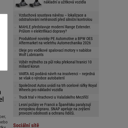
nákladní a užitková vozidla
Vzduchová soustava návěsu – lokalizace a
odstraňování netěsností před silniční kontrolou
MAHLE představuje moderní Range Extender.
Průlom v elektrifikaci dopravy?
Produktové novinky PE Automotive a BPW OES
Aftermarket na veletrhu Automechanika 2026
ro
ké
Oleje pro vodíkové spalovací motory v nabídce
Wolf Lubricants
gii
Výběr mýtného za půl roku překonal hranici 10
miliard korun
VARTA AG podává návrh na insolvenci – nejedná
se však o výrobce autobaterií
Společnost Autos uvádí na trh ocelové ráfky Royal
Wheels pro nákladní vozidla
h
Truck trial v Hrachovci u Valašského Meziříčí
el
Lesní požáry ve Francii a Španělsku paralyzují
evropskou dopravu. SNAP apeluje na zvýšení
provozní odolnosti a ochranu řidičů.
per,
 nebo
Sociální sítě
dky.