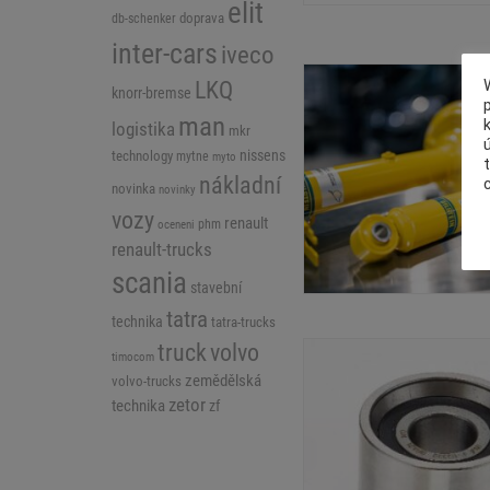
elit
doprava
db-schenker
inter-cars
iveco
LKQ
knorr-bremse
man
logistika
mkr
nissens
technology
mytne
myto
nákladní
novinka
novinky
vozy
renault
phm
oceneni
renault-trucks
scania
stavební
tatra
technika
tatra-trucks
volvo
truck
timocom
zemědělská
volvo-trucks
zetor
technika
zf