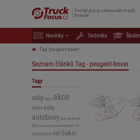
Portál pro profesionály truck
branže
Novinky
Technika
Školen
›
Tag "peugeot-boxer"
Seznam článků Tag - peugeot-boxer
Tagy
akce
adip
agro
auto-kelly
autobusy
autosap
bosch
bus
coi
cesmad-bohemia
cesmad
dakar
daf
continental