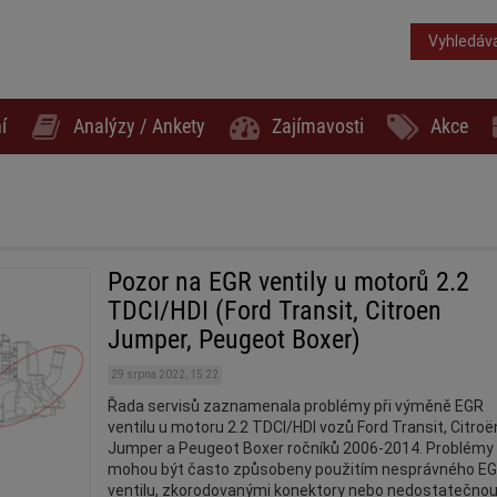
Vyhledáv
í
Analýzy / Ankety
Zajímavosti
Akce
Pozor na EGR ventily u motorů 2.2
TDCI/HDI (Ford Transit, Citroen
Jumper, Peugeot Boxer)
29 srpna 2022, 15:22
Řada servisů zaznamenala problémy při výměně EGR
ventilu u motoru 2.2 TDCI/HDI vozů Ford Transit, Citroë
Jumper a Peugeot Boxer ročníků 2006-2014. Problémy
mohou být často způsobeny použitím nesprávného E
ventilu, zkorodovanými konektory nebo nedostatečno