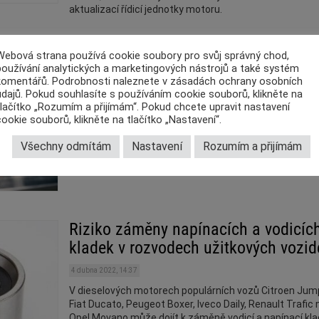
aktualizací řídicí jednotky motoru.
BILSTEIN představuje novou řadu
Webová strana používá cookie soubory pro svůj správný chod,
tlumičů B6 Camper
používání analytických a marketingových nástrojů a také systém
komentářů. Podrobnosti naleznete v zásadách ochrany osobních
údajů. Pokud souhlasíte s používáním cookie souborů, klikněte na
27 července 2022, 10:28
tlačítko „Rozumím a přijímám“. Pokud chcete upravit nastavení
Značka BILSTEIN vyvinula samostatnou řadu tlumičů p
cookie souborů, klikněte na tlačítko „Nastavení“.
obytné vozy. V nabídce jsou již dvě alternativy – klasic
provedení a položky založené na patentované technolo
Všechny odmítám
Nastavení
Rozumím a přijímám
DampMatic.
Riziko záměny napínacích a vodicíc
kladek v rozvodech užitkových vozid
4 dubna 2022, 14:37
V dieselových motorech populárních vozů Citroen Jum
Fiat Ducato, Peugeot Boxer, Iveco Daily, Renault Trafic
Opel Movano může dojít k záměně vodicí a napínací kla