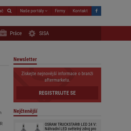
ač
Naše portály
Firmy
Kontakt
Práce
SISA
Newsletter
Získejte nejnovější informace o branži
aftermarketu.
REGISTRUJTE SE
Nejčtenější
n
GR
OSRAM TRUCKSTAR® LED 24 V:
Náhradní LED světelný zdroj pro
u