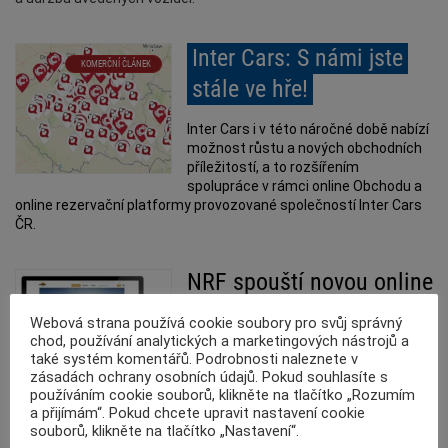
Inter Cars: S námi jste
KOMERČNÍ ČLÁNEK
stále ve hře!
Inter Cars i v této náročné době nabízí
možnost růstu a nových obchodních
příležitostí, a to rozšířením
spolupráce v rámci online Obchodu a
online rezervační platformy provozované společností Inter Cars
ČR.
NRF spouští novou online
platformu
Webová strana používá cookie soubory pro svůj správný
chod, používání analytických a marketingových nástrojů a
9 února 2018, 18:18
také systém komentářů. Podrobnosti naleznete v
Rok 2018 začíná u NRF spuštěním
zásadách ochrany osobních údajů. Pokud souhlasíte s
nové nákupní platformy. Tuto
používáním cookie souborů, klikněte na tlačítko „Rozumím
platformu lze použít jako online
a přijímám“. Pokud chcete upravit nastavení cookie
katalog a po přihlášení k účtu – jako internetový obchod.
souborů, klikněte na tlačítko „Nastavení“.