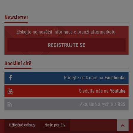
Newsletter
Získejte nejnovější informace o branži aftermarketu.
REGISTRUJTE SE
Sociální sítě
Přidejte se k nám na
Facebooku
Sledujte nás na
Youtube
Aktuálně a rychle s
RSS
Užitečné odkazy
Naše portály