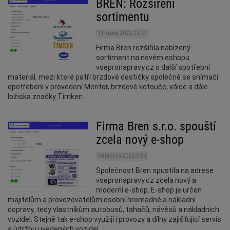
BREN: Rozšíření
sortimentu
11 srpna 2022, 13:07
Firma Bren rozšířila nabízený
sortiment na novém eshopu
vsepronapravy.cz o další spotřební
materiál, mezi které patří brzdové destičky společně se snímači
opotřebení v provedení Meritor, brzdové kotouče, válce a dále
ložiska značky Timken.
Firma Bren s.r.o. spouští
zcela nový e-shop
30 března 2022, 9:51
Společnost Bren spustila na adrese
vsepronapravy.cz zcela nový a
moderní e-shop. E-shop je určen
majitelům a provozovatelům osobní hromadné a nákladní
dopravy, tedy vlastníkům autobusů, tahačů, návěsů a nákladních
vozidel. Stejně tak e-shop využijí i provozy a dílny zajišťující servis
a údržbu uvedených vozidel.