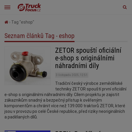
›
Tag "eshop"
Seznam článků Tag - eshop
ZETOR spouští oficiální
e-shop s originálními
náhradními díly
3 listopadu 2025, 12:51
Tradiční český výrobce zemědělské
techniky ZETOR spouští první oficiální
e‑shop s originálními náhradními díly. Cílem projektu je zajistit
zákazníkům snadný a bezpečný přístup k ověřeným
komponentům a chránit více než 139.000 traktorů ZETOR, které
jsou v provozu po celé České republice, před riziky neoriginálních
a padělaných dílů.