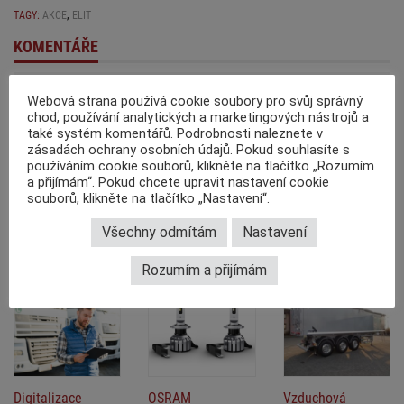
,
TAGY:
AKCE
ELIT
KOMENTÁŘE
Webová strana používá cookie soubory pro svůj správný
chod, používání analytických a marketingových nástrojů a
také systém komentářů. Podrobnosti naleznete v
zásadách ochrany osobních údajů. Pokud souhlasíte s
používáním cookie souborů, klikněte na tlačítko „Rozumím
a přijímám“. Pokud chcete upravit nastavení cookie
Pamatujte, že na internetu nejste anonymní. Komentáře jsou publikovány
souborů, klikněte na tlačítko „Nastavení“.
uživateli portálu a nejsou před publikací autorizovány redakcí. MotoFocus
Ještě nikdo tento článek nekomentoval. Buďte první!
EU neodpovídá za informace zveřejněné v komentářích, snaží se však
odstranit příspěvky, které porušují
Zásady zadávání komentářů
a české
Všechny odmítám
Nastavení
právní předpisy.
Doporučujeme
Rozumím a přijímám
Digitalizace
OSRAM
Vzduchová