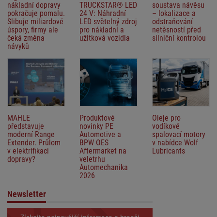
nákladní dopravy
TRUCKSTAR® LED
soustava návěsu
pokračuje pomalu.
24 V: Náhradní
– lokalizace a
Slibuje miliardové
LED světelný zdroj
odstraňování
úspory, firmy ale
pro nákladní a
netěsností před
čeká změna
užitková vozidla
silniční kontrolou
návyků
MAHLE
Produktové
Oleje pro
představuje
novinky PE
vodíkové
moderní Range
Automotive a
spalovací motory
Extender. Průlom
BPW OES
v nabídce Wolf
v elektrifikaci
Aftermarket na
Lubricants
dopravy?
veletrhu
Automechanika
2026
Newsletter