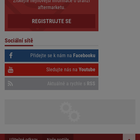
Získejte nejnovější informace o branži
aftermarketu.
REGISTRUJTE SE
Sociální sítě
Přidejte se k nám na
Facebooku
Sledujte nás na
Youtube
Aktuálně a rychle s
RSS
Užitečné odkazy
Naše portály