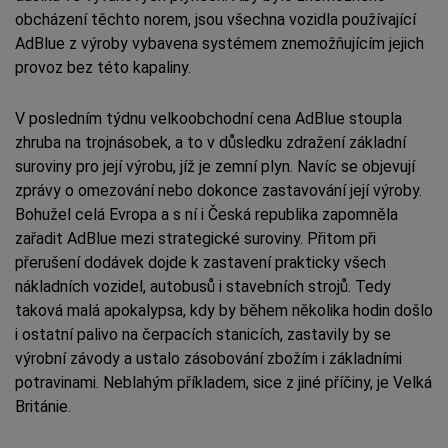
obcházení těchto norem, jsou všechna vozidla používající
AdBlue z výroby vybavena systémem znemožňujícím jejich
provoz bez této kapaliny.
V posledním týdnu velkoobchodní cena AdBlue stoupla
zhruba na trojnásobek, a to v důsledku zdražení základní
suroviny pro její výrobu, jíž je zemní plyn. Navíc se objevují
zprávy o omezování nebo dokonce zastavování její výroby.
Bohužel celá Evropa a s ní i Česká republika zapomněla
zařadit AdBlue mezi strategické suroviny. Přitom při
přerušení dodávek dojde k zastavení prakticky všech
nákladních vozidel, autobusů i stavebních strojů. Tedy
taková malá apokalypsa, kdy by během několika hodin došlo
i ostatní palivo na čerpacích stanicích, zastavily by se
výrobní závody a ustalo zásobování zbožím i základními
potravinami. Neblahým příkladem, sice z jiné příčiny, je Velká
Británie.