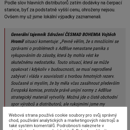
Podle slov hlavních distributorů zatím dodávky na čerpací
stanice, byť za podstatně vyšší cenu, ohroženy nejsou.
Ovšem my už jsme lokální výpadky zaznamenali.
Generální tajemník Sdružení ČESMAD BOHEMIA Vojtěch
Hromíř
situaci komentuje: „Pevně věřím, že s množícími se
zprávami o problémech s AdBlue nenastane panika s
vykupováním do zásoby, která by mohla vést ke
skutečnému nedostatku. Touto situací, která se může
opakovat i kdykoliv v budoucnosti, se musí neprodleně
zabývat i vláda v souvislosti s tvorbou hmotných rezerv.
Současně si myslím, že by měla včas zasáhnout především
Evropská komise, protože právě unijní normy z AdBlue
strategický materiál vytvořily. Možná jde o čistě obchodní
spor výrobců a distributorů, ale rukojmími jsme my
všichni. Komise pro podobné případy disponuje
Webová strana používá cookie soubory pro svůj správný
regulačními netržními pravomocemi.“
chod, používání analytických a marketingových nástrojů a
také systém komentářů. Podrobnosti naleznete v