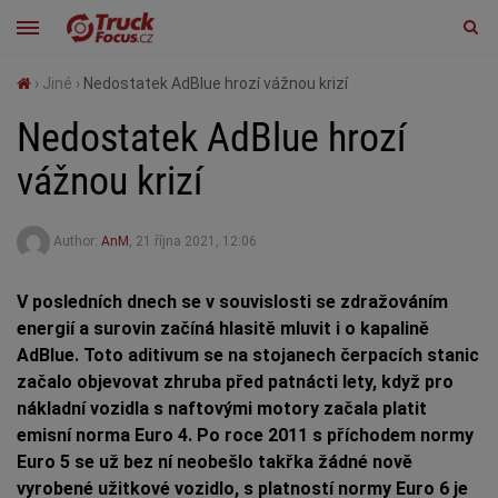
›
Jiné
›
Nedostatek AdBlue hrozí vážnou krizí
Nedostatek AdBlue hrozí
vážnou krizí
Author:
AnM
,
21 října 2021, 12:06
V posledních dnech se v souvislosti se zdražováním
energií a surovin začíná hlasitě mluvit i o kapalině
AdBlue. Toto aditivum se na stojanech čerpacích stanic
začalo objevovat zhruba před patnácti lety, když pro
nákladní vozidla s naftovými motory začala platit
emisní norma Euro 4. Po roce 2011 s příchodem normy
Euro 5 se už bez ní neobešlo takřka žádné nově
vyrobené užitkové vozidlo, s platností normy Euro 6 je