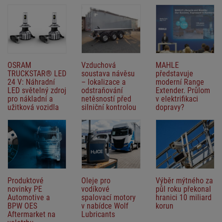
OSRAM
Vzduchová
MAHLE
TRUCKSTAR® LED
soustava návěsu
představuje
24 V: Náhradní
– lokalizace a
moderní Range
LED světelný zdroj
odstraňování
Extender. Průlom
pro nákladní a
netěsností před
v elektrifikaci
užitková vozidla
silniční kontrolou
dopravy?
Produktové
Oleje pro
Výběr mýtného za
novinky PE
vodíkové
půl roku překonal
Automotive a
spalovací motory
hranici 10 miliard
BPW OES
v nabídce Wolf
korun
Aftermarket na
Lubricants