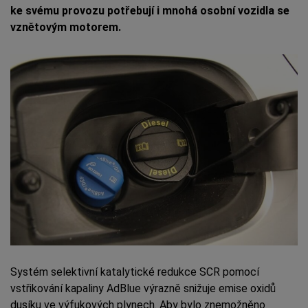
ke svému provozu potřebují i mnohá osobní vozidla se
vznětovým motorem.
Systém selektivní katalytické redukce SCR pomocí
vstřikování kapaliny AdBlue výrazně snižuje emise oxidů
dusíku ve výfukových plynech. Aby bylo znemožněno