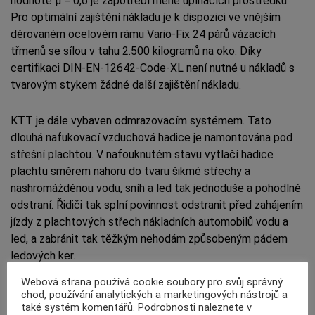
hodnotě µ = 0,6 je zapotřebí méně upínacích prostředků.
Pro optimální zajištění nákladu je k dispozici ve vnějším
děrovaném ocelovém rámu Vario-Fix 24 párů vázacích
třmenů se sílou v tahu 2.500 kilogramů na oko. Díky
certifikaci DIN-EN-12642-Code-XL není nutné u nákladů s
tvarovým stykem žádné další zajištění nákladu.
KTT je dále vybaven odmrazovacím systémem. Tato
dlouhá nafukovací vzduchová hadice je namontována pod
střešní plachtou. V nafouknutém stavu vytlačí hadice
plachtu směrem nahoru do tvaru šikmé střechy a
nashromážděnou vodu, sníh a led tak jednoduše a pohodlně
odstraní. Řidiči tak splní povinnost odstranit před zahájením
jízdy z plachtových střech nákladních automobilů vodu a
led, a zabránit tak těžkým nehodám způsobeným pádem
ledových ker.
Webová strana používá cookie soubory pro svůj správný
chod, používání analytických a marketingových nástrojů a
Author:
MaK
také systém komentářů. Podrobnosti naleznete v
Journalist at TruckFocus.cz