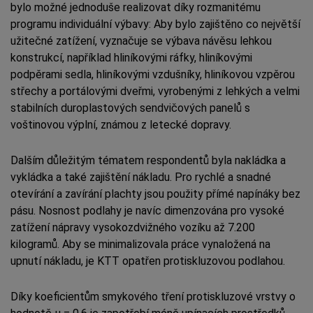
bylo možné jednoduše realizovat díky rozmanitému
programu individuální výbavy: Aby bylo zajištěno co největší
užitečné zatížení, vyznačuje se výbava návěsu lehkou
konstrukcí, například hliníkovými ráfky, hliníkovými
podpěrami sedla, hliníkovými vzdušníky, hliníkovou vzpěrou
střechy a portálovými dveřmi, vyrobenými z lehkých a velmi
stabilních duroplastových sendvičových panelů s
voštinovou výplní, známou z letecké dopravy.
Dalším důležitým tématem respondentů byla nakládka a
vykládka a také zajištění nákladu. Pro rychlé a snadné
otevírání a zavírání plachty jsou použity přímé napínáky bez
pásu. Nosnost podlahy je navíc dimenzována pro vysoké
zatížení nápravy vysokozdvižného vozíku až 7.200
kilogramů. Aby se minimalizovala práce vynaložená na
upnutí nákladu, je KTT opatřen protiskluzovou podlahou.
Díky koeficientům smykového tření protiskluzové vrstvy o