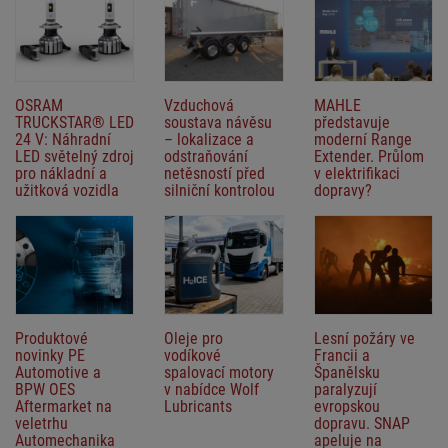
OSRAM
Vzduchová
MAHLE
TRUCKSTAR® LED
soustava návěsu
představuje
24 V: Náhradní
– lokalizace a
moderní Range
LED světelný zdroj
odstraňování
Extender. Průlom
pro nákladní a
netěsností před
v elektrifikaci
užitková vozidla
silniční kontrolou
dopravy?
Produktové
Oleje pro
Lesní požáry ve
novinky PE
vodíkové
Francii a
Automotive a
spalovací motory
Španělsku
BPW OES
v nabídce Wolf
paralyzují
Aftermarket na
Lubricants
evropskou
veletrhu
dopravu. SNAP
Automechanika
apeluje na