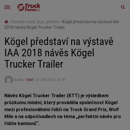
›
Vozidla truck, bus, přívěsy
›
Kögel představí na výstavě IAA
2018 návěs Kögel Trucker Trailer
Kögel představí na výstavě
IAA 2018 návěs Kögel
Trucker Trailer
Author:
MaK
,
12 září 2018, 21:41
Návěs Kögel Trucker Trailer (KTT) je výsledkem
průzkumu mínění, který prováděla společnost Kögel
mezi profesionálními řidiči na Truck Grand Prix, Wolf
Mile a na odpočívadlech na téma „perfektní návěs pro
řidiče kamionů“.