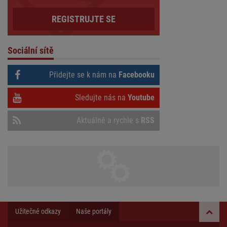
REGISTRUJTE SE
Sociální sítě
Přidejte se k nám na
Facebooku
Sledujte nás na
Youtube
Aktuálně a rychle s
RSS
Užitečné odkazy
Naše portály