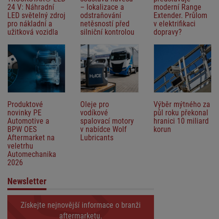
24 V: Náhradní
– lokalizace a
moderní Range
LED světelný zdroj
odstraňování
Extender. Průlom
pro nákladní a
netěsností před
v elektrifikaci
užitková vozidla
silniční kontrolou
dopravy?
Produktové
Oleje pro
Výběr mýtného za
novinky PE
vodíkové
půl roku překonal
Automotive a
spalovací motory
hranici 10 miliard
BPW OES
v nabídce Wolf
korun
Aftermarket na
Lubricants
veletrhu
Automechanika
2026
Newsletter
Získejte nejnovější informace o branži
aftermarketu.