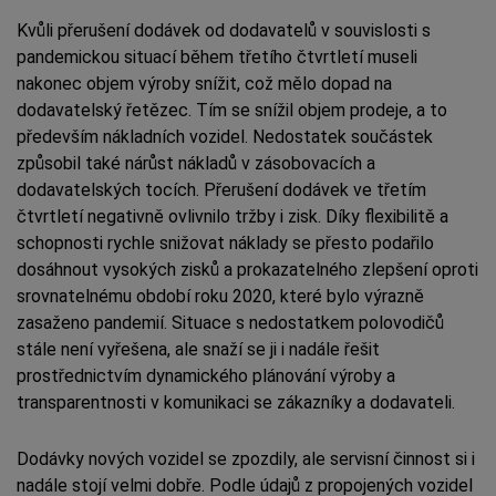
Kvůli přerušení dodávek od dodavatelů v souvislosti s
pandemickou situací během třetího čtvrtletí museli
nakonec objem výroby snížit, což mělo dopad na
dodavatelský řetězec. Tím se snížil objem prodeje, a to
především nákladních vozidel. Nedostatek součástek
způsobil také nárůst nákladů v zásobovacích a
dodavatelských tocích. Přerušení dodávek ve třetím
čtvrtletí negativně ovlivnilo tržby i zisk. Díky flexibilitě a
schopnosti rychle snižovat náklady se přesto podařilo
dosáhnout vysokých zisků a prokazatelného zlepšení oproti
srovnatelnému období roku 2020, které bylo výrazně
zasaženo pandemií. Situace s nedostatkem polovodičů
stále není vyřešena, ale snaží se ji i nadále řešit
prostřednictvím dynamického plánování výroby a
transparentnosti v komunikaci se zákazníky a dodavateli.
Dodávky nových vozidel se zpozdily, ale servisní činnost si i
nadále stojí velmi dobře. Podle údajů z propojených vozidel