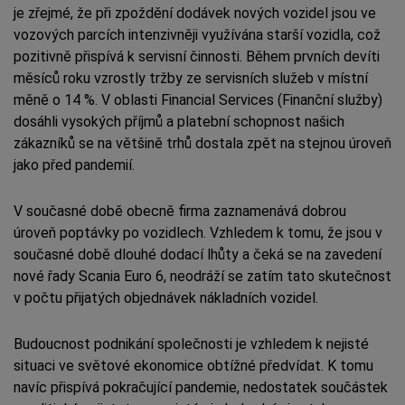
je zřejmé, že při zpoždění dodávek nových vozidel jsou ve
vozových parcích intenzivněji využívána starší vozidla, což
pozitivně přispívá k servisní činnosti. Během prvních devíti
měsíců roku vzrostly tržby ze servisních služeb v místní
měně o 14 %. V oblasti Financial Services (Finanční služby)
dosáhli vysokých příjmů a platební schopnost našich
zákazníků se na většině trhů dostala zpět na stejnou úroveň
jako před pandemií.
V současné době obecně firma zaznamenává dobrou
úroveň poptávky po vozidlech. Vzhledem k tomu, že jsou v
současné době dlouhé dodací lhůty a čeká se na zavedení
nové řady Scania Euro 6, neodráží se zatím tato skutečnost
v počtu přijatých objednávek nákladních vozidel.
Budoucnost podnikání společnosti je vzhledem k nejisté
situaci ve světové ekonomice obtížné předvídat. K tomu
navíc přispívá pokračující pandemie, nedostatek součástek