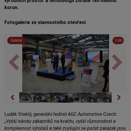
výrobních prostor a technologií zhruba 180 milionů
korun.
Fotogalerie ze slavnostního otevření
Previous
Next
Galerie
1
/48
Previous
Nex
Luděk Steklý, generální ředitel AGC Automotive Czech:
„Vyšší nároky zákazníků na kvalitu, vyšší různorodost a
komplexnost výrobků a také zvyšující se počet zakázek jsou