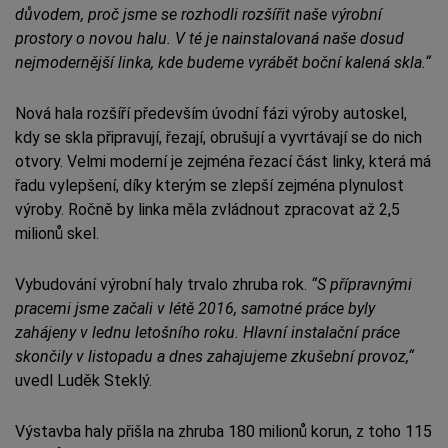
důvodem, proč jsme se rozhodli rozšířit naše výrobní
prostory o novou halu. V té je nainstalovaná naše dosud
nejmodernější linka, kde budeme vyrábět boční kalená skla.“
Nová hala rozšíří především úvodní fázi výroby autoskel,
kdy se skla připravují, řezají, obrušují a vyvrtávají se do nich
otvory. Velmi moderní je zejména řezací část linky, která má
řadu vylepšení, díky kterým se zlepší zejména plynulost
výroby. Ročně by linka měla zvládnout zpracovat až 2,5
milionů skel.
Vybudování výrobní haly trvalo zhruba rok.
“S přípravnými
pracemi jsme začali v létě 2016, samotné práce byly
zahájeny v lednu letošního roku. Hlavní instalační práce
skončily v listopadu a dnes zahajujeme zkušební provoz,“
uvedl Luděk Steklý.
Výstavba haly přišla na zhruba 180 milionů korun, z toho 115