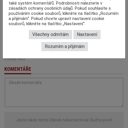
také systém komentářů. Podrobnosti naleznete v
zásadách ochrany osobních údajů. Pokud souhlasíte s
Author:
MaK
používáním cookie souborů, klikněte na tlačítko „Rozumím
Journalist at TruckFocus.cz
a přijímám“. Pokud chcete upravit nastavení cookie
Recently added
:
Co zkontrolovat před koupí a…
,
IVECO
souborů, klikněte na tlačítko „Nastavení“.
prodlužuje strategické partnerství s…
,
Siems & Klein: Novinky
pro…
Všechny odmítám
Nastavení
ZDROJ: Tisková zpráva AGC Automotive Czech
Rozumím a přijímám
,
,
,
,
,
TAGY:
AGC
AGC AUTOMOTIVE
BOČNÍ SKLO
ČELNÍ SKLO
SLAVNOSTNÍ OTEVŘENÍ
VÝROBNÍ HALA
KOMENTÁŘE
Pamatujte, že na internetu nejste anonymní. Komentáře jsou publikovány
uživateli portálu a nejsou před publikací autorizovány redakcí. MotoFocus
Ještě nikdo tento článek nekomentoval. Buďte první!
EU neodpovídá za informace zveřejněné v komentářích, snaží se však
odstranit příspěvky, které porušují
Zásady zadávání komentářů
a české