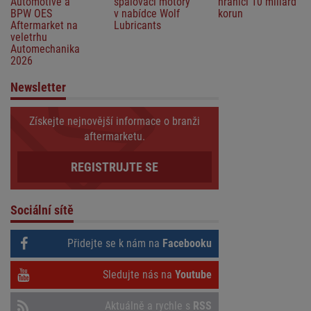
Automotive a
spalovací motory
hranici 10 miliard
BPW OES
v nabídce Wolf
korun
Aftermarket na
Lubricants
veletrhu
Automechanika
2026
Newsletter
Získejte nejnovější informace o branži
aftermarketu.
REGISTRUJTE SE
Sociální sítě
Přidejte se k nám na
Facebooku
Sledujte nás na
Youtube
Aktuálně a rychle s
RSS