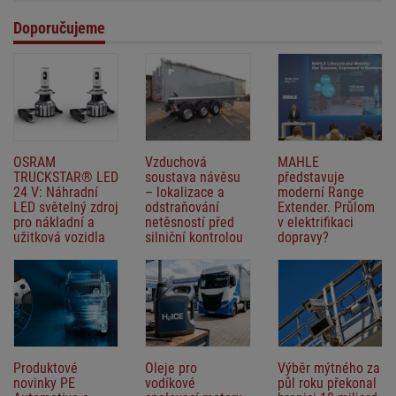
právní předpisy.
Doporučujeme
OSRAM
Vzduchová
MAHLE
TRUCKSTAR® LED
soustava návěsu
představuje
24 V: Náhradní
– lokalizace a
moderní Range
LED světelný zdroj
odstraňování
Extender. Průlom
pro nákladní a
netěsností před
v elektrifikaci
užitková vozidla
silniční kontrolou
dopravy?
Produktové
Oleje pro
Výběr mýtného za
novinky PE
vodíkové
půl roku překonal