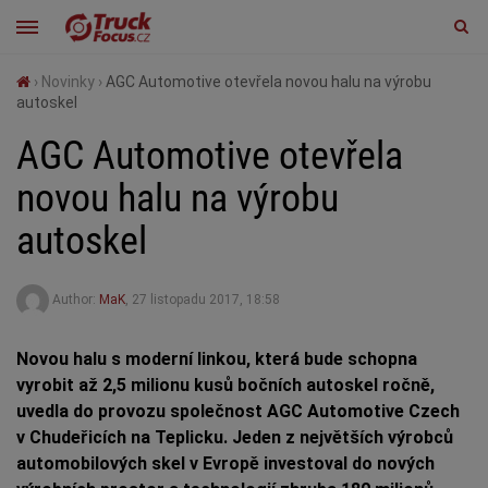
›
Novinky
›
AGC Automotive otevřela novou halu na výrobu
autoskel
AGC Automotive otevřela
novou halu na výrobu
autoskel
Author:
MaK
,
27 listopadu 2017, 18:58
Novou halu s moderní linkou, která bude schopna
vyrobit až 2,5 milionu kusů bočních autoskel ročně,
uvedla do provozu společnost AGC Automotive Czech
v Chudeřicích na Teplicku. Jeden z největších výrobců
automobilových skel v Evropě investoval do nových