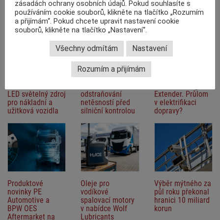
zásadách ochrany osobních údajů. Pokud souhlasíte s
používáním cookie souborů, klikněte na tlačítko „Rozumím
a přijímám“. Pokud chcete upravit nastavení cookie
souborů, klikněte na tlačítko „Nastavení“.
Všechny odmítám
Nastavení
Rozumím a přijímám
OSRAM
Vzduchová
MAHLE
TRUCKSTAR® LED
soustava návěsu
představuje
24 V: Náhradní
– lokalizace a
moderní Range
LED světelný zdroj
odstraňování
Extender. Průlom
pro nákladní a
netěsností před
v elektrifikaci
užitková vozidla
silniční kontrolou
dopravy?
Produktové
Oleje pro
Výběr mýtného za
novinky PE
vodíkové
půl roku překonal
Automotive a
spalovací motory
hranici 10 miliard
BPW OES
v nabídce Wolf
korun
Aftermarket na
Lubricants